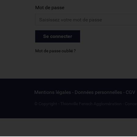
Mot de passe
Se connecter
Mot de passe oublié
Mentions légales
-
Données personnelles
-
CGV
© Copyright
-
Thionville Fensch Agglomération
-
Conce